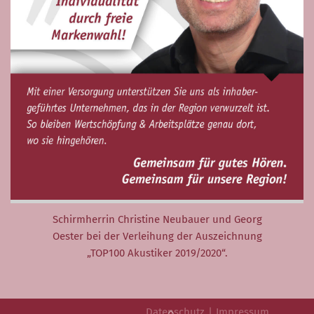
Neuigkeiten
Veranstaltungen
Hörversorgung
Hörvorsorge
Große Hörsystemauswahl
Hörsystemversorgung
Ablauf einer
Hörsystemanpassung
Schirmherrin Christine Neubauer und Georg
Oester bei der Verleihung der Auszeichnung
Kinderversorgung
„TOP100 Akustiker 2019/2020“.
(Pädakustik)
Tinnitus
Datenschutz
Impressum