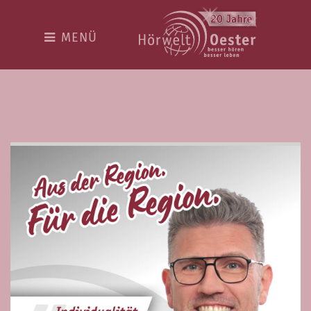
Hörwelt
MENÜ
Die Welt rund ums besser
hören
Vorteilspakete
Top100 Akustiker
Über uns
Team
Hingehört
Kostenloser Hörtest
TOP100 Akustiker
Online-Hörtest
2019/2020