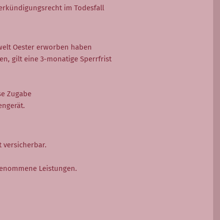
erkündigungsrecht im Todesfall
welt Oester erworben haben
n, gilt eine 3-monatige Sperrfrist
ose Zugabe
engerät.
 versicherbar.
 genommene Leistungen.