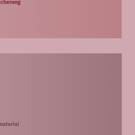
sicherung
material