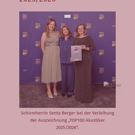
Neuigkeiten
Veranstaltungen
Hörversorgung
Hörvorsorge
Große Hörsystemauswahl
Hörsystemversorgung
Ablauf einer
Hörsystemanpassung
Kinderversorgung
Schirmherrin Senta Berger bei der Verleihung
(Pädakustik)
der Auszeichnung „TOP100 Akustiker
Tinnitus
2025/2026“.