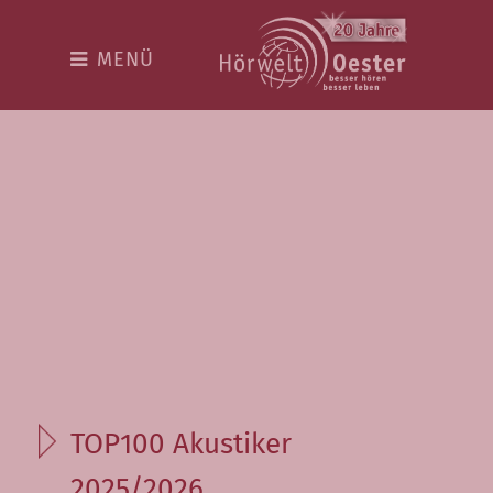
Hörwelt
MENÜ
Die Welt rund ums besser
hören
Vorteilspakete
Top100 Akustiker
Über uns
Team
Hingehört
Kostenloser Hörtest
TOP100 Akustiker
Online-Hörtest
2025/2026