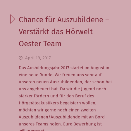
Neuigkeiten
Veranstaltungen
Chance für Auszubildene –
Verstärkt das Hörwelt
Hörversorgung
Oester Team
Hörvorsorge
Große Hörsystemauswahl
April 19, 2017
Das Ausbildungsjahr 2017 startet im August in
Hörsystemversorgung
eine neue Runde. Wir freuen uns sehr auf
unseren neuen Auszubildenden, der schon bei
Ablauf einer
uns angeheuert hat. Da wir die Jugend noch
Hörsystemanpassung
stärker fördern und für den Beruf des
Hörgeräteakustikers begeistern wollen,
Kinderversorgung
möchten wir gerne noch einen zweiten
(Pädakustik)
Auszubildenen/Auszubildende mit an Bord
Tinnitus
unseres Teams holen. Eure Bewerbung ist
willkommen!