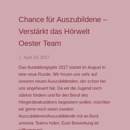
Neuigkeiten
Veranstaltungen
Chance für Auszubildene –
Verstärkt das Hörwelt
Hörversorgung
Oester Team
Hörvorsorge
Große Hörsystemauswahl
April 19, 2017
Das Ausbildungsjahr 2017 startet im August in
Hörsystemversorgung
eine neue Runde. Wir freuen uns sehr auf
unseren neuen Auszubildenden, der schon bei
Ablauf einer
uns angeheuert hat. Da wir die Jugend noch
Hörsystemanpassung
stärker fördern und für den Beruf des
Hörgeräteakustikers begeistern wollen, möchten
Kinderversorgung (Pädakustik)
wir gerne noch einen zweiten
Tinnitus
Auszubildenen/Auszubildende mit an Bord
unseres Teams holen. Eure Bewerbung ist
Hörprodukte
willkommen!