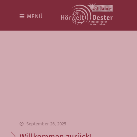
Hörwelt
MENÜ
Die Welt rund ums besser
hören
Vorteilspakete
Top100 Akustiker
Über uns
Team
Hingehört
Kostenloser Hörtest
September 26, 2025
Online-Hörtest
Willkommen zurück!