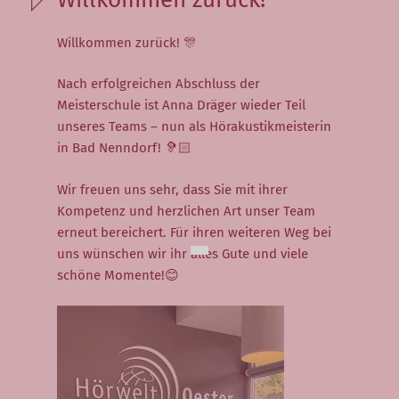
Neuigkeiten
Willkommen zurück!
🎊
Veranstaltungen
Nach erfolgreichen Abschluss der
Hörversorgung
Meisterschule ist Anna Dräger wieder Teil
unseres Teams – nun als Hörakustikmeisterin
Hörvorsorge
in Bad Nenndorf! 🦻🏻
Große Hörsystemauswahl
Wir freuen uns sehr, dass Sie mit ihrer
Kompetenz und herzlichen Art unser Team
Hörsystemversorgung
erneut bereichert. Für ihren weiteren Weg bei
Ablauf einer
uns wünschen wir ihr alles Gute und viele
Hörsystemanpassung
schöne Momente!
😊
Kinderversorgung
(Pädakustik)
Tinnitus